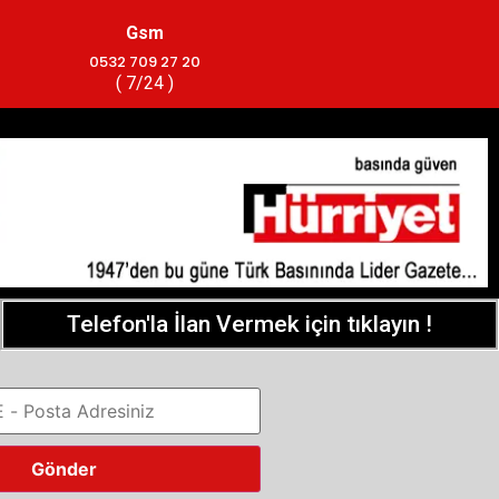
Gsm
0532 709 27 20
( 7/24 )
Telefon'la İlan Vermek için tıklayın !