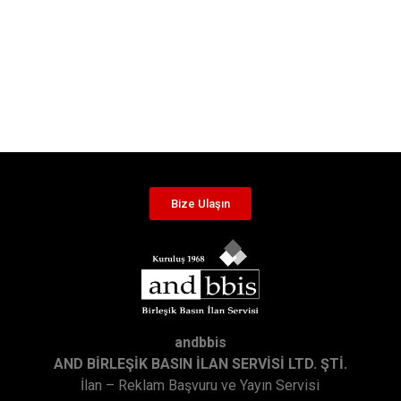
Bize Ulaşın
andbbis
AND BİRLEŞİK BASIN İLAN SERVİSİ LTD. ŞTİ.
İlan – Reklam Başvuru ve Yayın Servisi