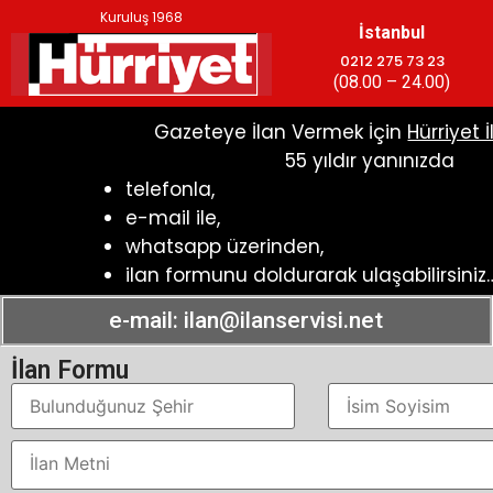
Kuruluş 1968
İstanbul
0212 275 73 23
(08.00 – 24.00)
Gazeteye İlan Vermek İçin
Hürriyet İ
55 yıldır yanınızda
telefonla,
e-mail ile,
whatsapp üzerinden,
ilan formunu doldurarak ulaşabilirsiniz
e-mail:
ilan@ilanservisi.net
İlan Formu