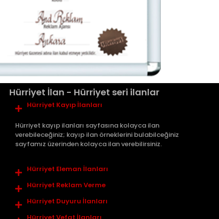
Hürriyet İlan - Hürriyet seri ilanlar
Hürriyet Kayıp İlanları
Hürriyet kayıp ilanları sayfasına kolayca ilan
verebileceğiniz; kayıp ilan örneklerini bulabilceğiniz
sayfamız üzerinden kolayca ilan verebilirsiniz.
Hürriyet Eleman İlanları
Hürriyet Reklam Verme
Hürriyet Duyuru İlanları
Hürriyet Vefat İlanları