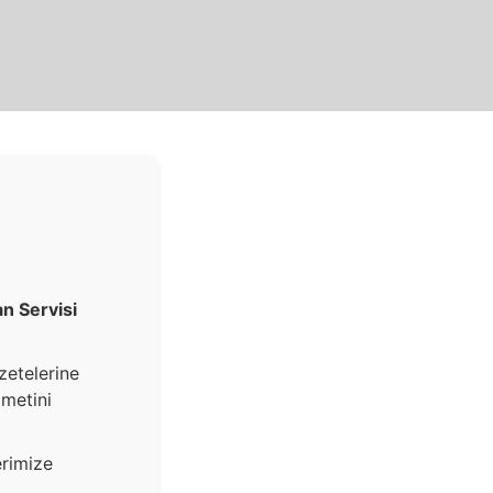
an Servisi
zetelerine
zmetini
erimize