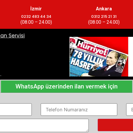
İzmir
Ankara
0232 483 44 34
0312 215 21 31
(08.00 – 24.00)
(08.00 – 24.00)
lan Servisi
…
WhatsApp üzerinden ilan vermek için