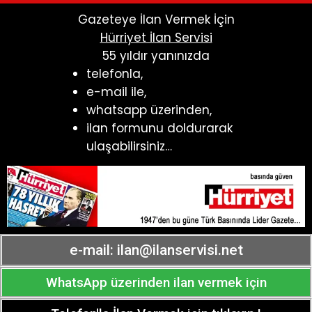
Gazeteye İlan Vermek İçin
Hürriyet İlan Servisi
55 yıldır yanınızda
telefonla,
e-mail ile,
whatsapp üzerinden,
ilan formunu doldurarak
ulaşabilirsiniz…
e-mail:
ilan@ilanservisi.net
WhatsApp üzerinden ilan vermek için