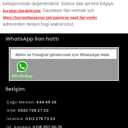
kategorisinde değerlendirilir. Sürece dair ayrıntılı bilgiye
. Gazeteye ilan vermek için
buradan ulaşabilirsiniz
https://hurriyetilanservisi.net/gazeteye-nasil-ilan-verilir/
adresinden detaylı bilgi alabilirsiniz.
WhatsApp ilan hattı
İletişim
444 45 26
Çağrı Merkezi:
0532 709 27 20
GSM:
0212 275 73 23
İstanbul:
0216 352 00 15
İst. Anadolu: