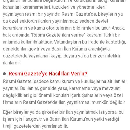
organları ile bunlara bağlı kurum ve kuruluşların aldığı kararları,
kanunları, kararnameleri, tüzükleri ve yönetmelikleri
yayınlayan resmi bir yayındır. Resmi Gazete’de, bireylerin ya
da özel sektörün ilanları yayınlanmaz; sadece devlet
kurumlarının ve kamu otoritelerinin bildirimleri bulunur. Ancak,
halk arasında “Resmi Gazete ilanı verme” kavramı farklı bir
anlamda kullanılmaktadır. Vatandaşların bu ifade ile kastettiği,
genelde ilan.gov.tr veya Basın İlan Kurumu aracılığıyla
gazetelerde yayınlanan kayıp, duyuru ya da benzer nitelikli
ilanlardır.
Resmi Gazete’ye Nasıl İlan Verilir?
Resmi Gazete, sadece kamu kurum ve kuruluşlarına ait ilanları
yayınlar. Bu ilanlar, genelde yasa, kararname veya mevzuat
değişiklikleri gibi önemli konuları içerir. Şahısların veya özel
firmaların Resmi Gazete’de ilan yayınlaması mümkün değildir.
Eğer bireyler ya da şirketler bir ilan yayınlatmak istiyorsa, bu
işlem için ilan.gov.tr ve Basın İlan Kurumu’nun yetki verdiği
tirajlı gazetelerden yararlanabilir.