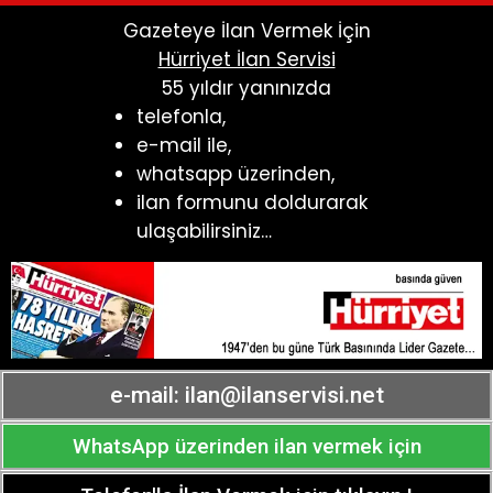
Gazeteye İlan Vermek İçin
Hürriyet İlan Servisi
55 yıldır yanınızda
telefonla,
e-mail ile,
whatsapp üzerinden,
ilan formunu doldurarak
ulaşabilirsiniz…
e-mail:
ilan@ilanservisi.net
WhatsApp üzerinden ilan vermek için