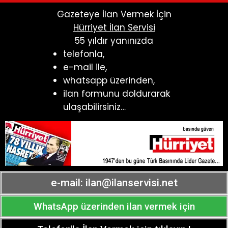
Gazeteye İlan Vermek İçin
Hürriyet İlan Servisi
55 yıldır yanınızda
telefonla,
e-mail ile,
whatsapp üzerinden,
ilan formunu doldurarak
ulaşabilirsiniz…
e-mail:
ilan@ilanservisi.net
WhatsApp üzerinden ilan vermek için