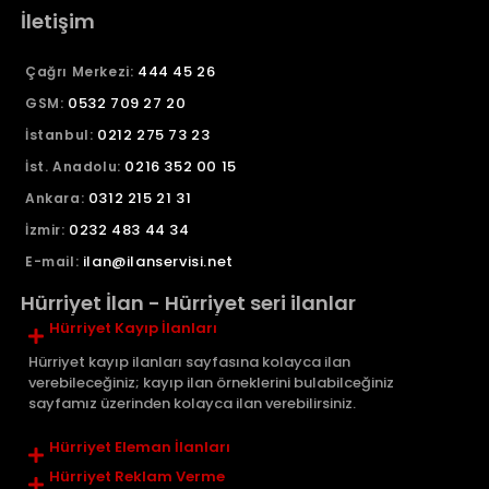
İletişim
444 45 26
Çağrı Merkezi:
0532 709 27 20
GSM:
0212 275 73 23
İstanbul:
0216 352 00 15
İst. Anadolu:
0312 215 21 31
Ankara:
0232 483 44 34
İzmir:
ilan@ilanservisi.net
E-mail:
Hürriyet İlan - Hürriyet seri ilanlar
Hürriyet Kayıp İlanları
Hürriyet kayıp ilanları sayfasına kolayca ilan
verebileceğiniz; kayıp ilan örneklerini bulabilceğiniz
sayfamız üzerinden kolayca ilan verebilirsiniz.
Hürriyet Eleman İlanları
Hürriyet Reklam Verme